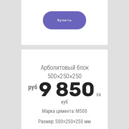
Купить
Арболитовый блок
500×250×250
9 850
руб
за
куб
Марка цемента: М500
Размер: 500×250×250 мм